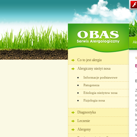
Ak
S
Co to jest alergia
Alergiczny nieżyt nosa
Informacje podstawowe
E
Patogeneza
Z
Etiologia nieżytow nosa
n
e
Fizjologia nosa
ś
ś
Diagnostyka
w
Leczenie
u
Alergeny
u