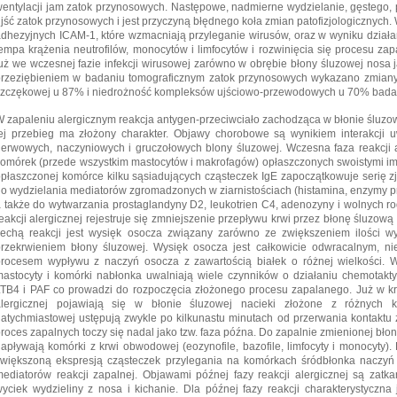
entylacji jam zatok przynosowych. Następowe, nadmierne wydzielanie, gęstego, p
jść zatok przynosowych i jest przyczyną błędnego koła zmian patofizjologicznych.
dhezyjnych ICAM-1, które wzmacniają przyleganie wirusów, oraz w wyniku dział
empa krążenia neutrofilów, monocytów i limfocytów i rozwinięcia się procesu za
uż we wczesnej fazie infekcji wirusowej zarówno w obrębie błony śluzowej nosa 
przeziębieniem w badaniu tomograficznym zatok przynosowych wykazano zmiany
szczękowej u 87% i niedrożność kompleksów ujściowo-przewodowych u 70% bada
 zapaleniu alergicznym reakcja antygen-przeciwciało zachodząca w błonie śluzowe
ej przebieg ma złożony charakter. Objawy chorobowe są wynikiem interakcji u
erwowych, naczyniowych i gruczołowych blony śluzowej. Wczesna faza reakcji a
omórek (przede wszystkim mastocytów i makrofagów) opłaszczonych swoistymi im
płaszczonej komórce kilku sąsiadujących cząsteczek IgE zapoczątkowuje serię 
o wydzielania mediatorów zgromadzonych w ziarnistościach (histamina, enzymy prot
 także do wytwarzania prostaglandyny D2, leukotrien C4, adenozyny i wolnych r
eakcji alergicznej rejestruje się zmniejszenie przepływu krwi przez błonę śluzową
echą reakcji jest wysięk osocza związany zarówno ze zwiększeniem ilości wyd
przekrwieniem błony śluzowej. Wysięk osocza jest całkowicie odwracalnym, 
rocesem wypływu z naczyń osocza z zawartością białek o różnej wielkości. We
astocyty i komórki nabłonka uwalniają wiele czynników o działaniu chemotaktyc
TB4 i PAF co prowadzi do rozpoczęcia złożonego procesu zapalanego. Już w kró
alergicznej pojawiają się w błonie śluzowej nacieki złożone z różnych 
atychmiastowej ustępują zwykle po kilkunastu minutach od przerwania kontaktu
roces zapalnych toczy się nadal jako tzw. faza późna. Do zapalnie zmienionej bło
apływają komórki z krwi obwodowej (eozynofile, bazofile, limfocyty i monocyty).
zwiększoną ekspresją cząsteczek przylegania na komórkach śródbłonka naczyń
ediatorów reakcji zapalnej. Objawami późnej fazy reakcji alergicznej są zatk
yciek wydzieliny z nosa i kichanie. Dla późnej fazy reakcji charakterystyczn