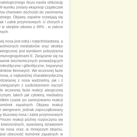
atologicznego śluzu nasila obturację
 W wyniku zmiany ekspresji cząsteczek
ania chemokin dochodzi do zwolnienia
palnego. Objawy zapalne rozwijają się
jak i zatok przynosowych. U chorych z
 w obrębie sitowia u 68% , w zatoce
nych.
j nosa jest ostra i natychmiastowa, a
wolnionych mediatorów oraz struktur
lergicznej jest wynikiem pobudzenia
munoglogulinami E. Związanie się na
zjawisk biochemicznych prowadzących
eolityczne i glikolityczne, heparyna)
odników tlenowych. We wczesnej fazie
 nosa, a najbardziej charakterystyczną
zielanej z nosa wydzieliny, jak i z
niezwiązanym z uszkodzeniem naczyń
 wczesnej fazie reakcji alergicznej
znym, takich jak cytokiny, mediatory
tkim czasie po zainicjowaniu reakcji
komórek zapalnych. Objawy reakcji
 z alergenem, jednak zapoczątkowany
ny śluzowej nosa i zatok przynosowych
 Proces reakcji późnej rozpoczyna się
 krwionośnych, wywołaną działaniem
anie nosa oraz, w mniejszym stopniu,
a jest obecność komórek zapalnych w