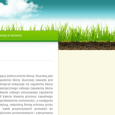
estuj w domeny
ujący jednocześnie błonę śluzową jam
palenie błony śluzowej zawarta jest
llergica) wskazuje na zapalenie błony
alergicznego ostrego zapalenia błony
kłanie ostrego wirusowego zapalenia
 trakcie trwania procesu zapalnego
upośledzenia ruchomości, a następnie
iejszą, naturalną formą ochrony przez
i zatok przynosowych prowadzi do
ujściowo-przewodowych i zatrzymania