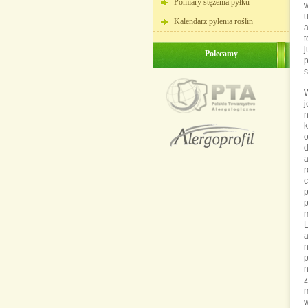
Pomiary stężenia pyłku
w
u
Kalendarz pylenia roślin
a
t
j
Polecamy
W
j
n
k
o
d
a
r
c
p
m
L
n
p
n
m
w