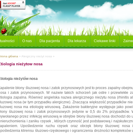
tualności
O nas
Dla pacjenta
Dla lekarza
Ciekawe linki
Zainw
trona główna
» Alergiczny nieżyt nosa »
Etiologia nieżytow nosa
tiologia nieżytów nosa
apalenie błony śluzowej nosa i zatok przynosowych jest to proces zapalny obejm
osa i zatok przynosowych. W nazwie takich schorzeń jak ostre i przewlekłe za
tiologia zapalna. Również angielska nazwa alergicznego nieżytu nosa (rhinitis a
luzowej nosa (w tym przypadku alergiczne). Znacząca większość przypadków nie
luzowej nosa ma etiologię wirusową. Zakażenie bakteryjne występuje jako powi
błony śluzowej nosa i zatok przynosowych jedynie w 0,5 do 2% przypadków. W
ywołanego przez infekcję wirusową w obrębie błony śluzowej nosa dochodzi do 
nieruchomienia i zaniku rzęsek , których czynność jest podstawową i najskuteczn
zapaleniem. Upośledzenie ruchu rzęsek oraz obrzęk błony śluzowej nosa 
pośledzenia klirensu śluzowo-rzęskowego i ograniczenia drożności kompleksów 